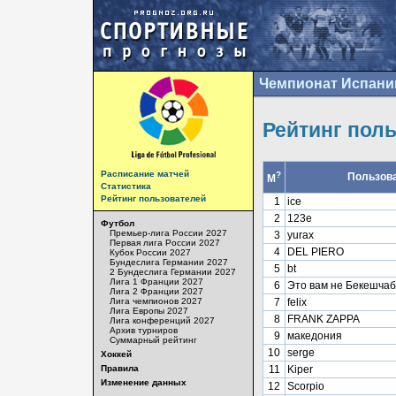
Чемпионат Испани
Рейтинг пол
Расписание матчей
?
Пользов
М
Статистика
Рейтинг пользователей
1
ice
2
123e
Футбол
Премьер-лига России 2027
3
yurax
Первая лига России 2027
4
DEL PIERO
Кубок России 2027
Бундеслига Германии 2027
5
bt
2 Бундеслига Германии 2027
Лига 1 Франции 2027
6
Это вам не Бекешчаб
Лига 2 Франции 2027
Лига чемпионов 2027
7
felix
Лига Европы 2027
8
FRANK ZAPPA
Лига конференций 2027
Архив турниров
9
македония
Суммарный рейтинг
10
serge
Хоккей
Правила
11
Kiper
Изменение данных
12
Scorpio