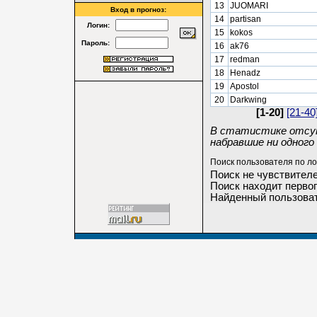
13
JUOMARI
Вход в прогноз:
14
partisan
Логин:
15
kokos
Пароль:
16
ak76
17
redman
18
Henadz
19
Apostol
20
Darkwing
[1-20]
[21-40
В статистике отсут
набравшие ни одного 
Поиск пользователя по ло
Поиск не чувствителе
Поиск находит первог
Найденный пользоват