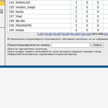
134
RANALDO
1
0
0
135
voodoo_magic
2
0
0
136
becks
2
0
0
137
Vlad
2
0
0
138
Mu-Mu
2
0
0
139
FANANATIK
2
0
0
140
motya
3
0
0
[1-20]
[21-40]
[41-60]
[61-80]
[81-100]
[101-120]
[121-140]
[14
В статистике отсутствуют пользователи, сделавшие прогнозы, но не набравшие
Поиск пользователя по логину:
Поиск не чувствителен к регистру.
Поиск находит первого пользователя, логин которого содержит искомую строку.
Найденный пользователь, подсвечивается красным фоном.