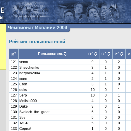
Чемпионат Испании 2004
Рейтинг пользователей
?
?
?
?
Пользователь
П
С
Р
И
М
121
vemo
9
0
2
122
Shevchenko
3
1
0
123
hozyain2004
4
1
0
124
воин
2
1
0
125
Cron
3
1
0
126
ouks
10
0
1
7
127
Serp
10
0
1
128
Mefisto000
4
0
0
129
Duke
3
0
1
130
Svoloch_the_great
5
0
0
131
Stiv
5
0
0
132
JAGR
5
0
0
133
Сергей
1
0
0