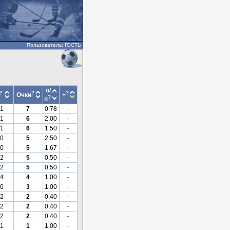
Пользователь: ГОСТЬ
о/
?
?
?
Очки
+
?
п
1
7
0.78
-
1
6
2.00
-
1
6
1.50
-
0
5
2.50
-
0
5
1.67
-
2
5
0.50
-
2
5
0.50
-
4
4
1.00
-
0
3
1.00
-
2
2
0.40
-
2
2
0.40
-
2
2
0.40
-
1
1
1.00
-