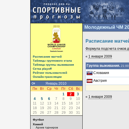
Молодежный ЧМ 2
Расписание матче
Формула подсчета очков да
«
1 января 2009
Расписание матчей
Таблицы группового этапа
Таблица группы выживания
Группа выживания.
21:00
Сетка playoff
Словакия
Рейтинг пользователей
Онлайн-трансляции
Австрия
Январь 2010
Пн
Вт
Ср
Чт
Пт
Сб
Вс
1
2
3
«
1 января 2009
4
5
6
7
8
9
10
11
12
13
14
15
16
17
18
19
20
21
22
23
24
25
26
27
28
29
30
31
Футбол
Хоккей
Архив турниров