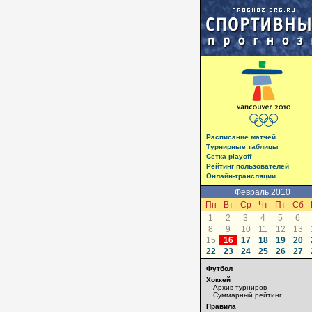
Расписание матчей
Турнирные таблицы
Сетка playoff
Рейтинг пользователей
Онлайн-трансляции
Февраль 2010
Пн
Вт
Ср
Чт
Пт
Сб
1
2
3
4
5
6
8
9
10
11
12
13
15
16
17
18
19
20
22
23
24
25
26
27
Футбол
Хоккей
Архив турниров
Суммарный рейтинг
Правила