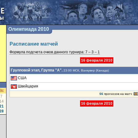
Олимпиада 2010
Расписание матчей
Формула подсчета очков данного турнира: 7 – 3 – 1
16 февраля 2010
Групповой этап, Группа "A".
23:00 МСК, Ванкувер (Канада)
США
Швейцария
Вс
66
прогнозов на матч
7
14
16 февраля 2010
21
28