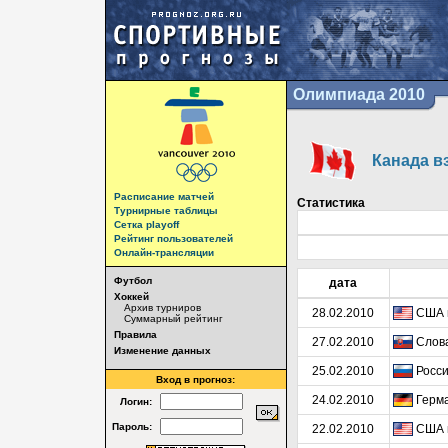
Олимпиада 2010
Канада вз
Расписание матчей
Статистика
Турнирные таблицы
Сетка playoff
Рейтинг пользователей
Онлайн-трансляции
Футбол
дата
Хоккей
Архив турниров
28.02.2010
США 
Суммарный рейтинг
Правила
27.02.2010
Слова
Изменение данных
25.02.2010
Росси
Вход в прогноз:
24.02.2010
Герма
Логин:
Пароль:
22.02.2010
США 