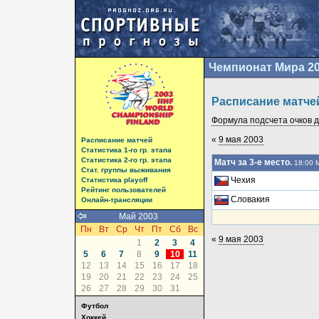
Чемпионат Мира 2
Расписание матче
Формула подсчета очков да
«
9 мая 2003
Расписание матчей
Статистика 1-го гр. этапа
Статистика 2-го гр. этапа
Матч за 3-е место.
18:00 
Стат. группы выживания
Чехия
Статистика playoff
Рейтинг пользователей
Словакия
Онлайн-трансляции
Май 2003
Пн
Вт
Ср
Чт
Пт
Сб
Вс
«
9 мая 2003
1
2
3
4
5
6
7
8
9
10
11
12
13
14
15
16
17
18
19
20
21
22
23
24
25
26
27
28
29
30
31
Футбол
Хоккей