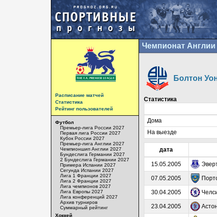
Чемпионат Англии 
Болтон Уо
Расписание матчей
Статистика
Статистика
Рейтинг пользователей
Дома
Футбол
Премьер-лига России 2027
На выезде
Первая лига России 2027
Кубок России 2027
Премьер-лига Англии 2027
Чемпионшип Англии 2027
дата
Бундеслига Германии 2027
2 Бундеслига Германии 2027
15.05.2005
Эвер
Примера Испании 2027
Сегунда Испании 2027
Лига 1 Франции 2027
07.05.2005
Порт
Лига 2 Франции 2027
Лига чемпионов 2027
Лига Европы 2027
30.04.2005
Челс
Лига конференций 2027
Архив турниров
23.04.2005
Асто
Суммарный рейтинг
Хоккей