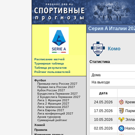
Серия A Италии 20
Комо
Расписание матчей
Статистика
Турнирная таблица
Таблица результатов
Рейтинг пользователей
Дома
Футбол
На выезде
Премьер-лига России 2027
Первая лига России 2027
Кубок России 2027
дата
Бундеслига Германии 2027
2 Бундеслига Германии 2027
Лига 1 Франции 2027
24.05.2026
Крем
Лига 2 Франции 2027
Лига чемпионов 2027
Лига Европы 2027
17.05.2026
Парм
Лига конференций 2027
Архив турниров
10.05.2026
Элла
Суммарный рейтинг
Хоккей
02.05.2026
Напо
Правила
Изменение данных