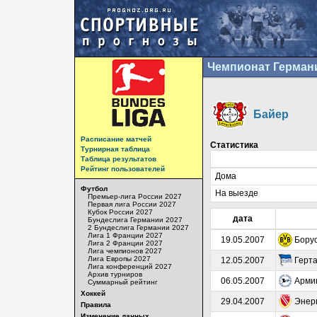
Чемпионат Герман
Байер
Расписание матчей
Статистика
Турнирная таблица
Таблица результатов
Рейтинг пользователей
Дома
Футбол
На выезде
Премьер-лига России 2027
Первая лига России 2027
Кубок России 2027
дата
Бундеслига Германии 2027
2 Бундеслига Германии 2027
Лига 1 Франции 2027
19.05.2007
Бору
Лига 2 Франции 2027
Лига чемпионов 2027
Лига Европы 2027
12.05.2007
Герт
Лига конференций 2027
Архив турниров
06.05.2007
Арми
Суммарный рейтинг
Хоккей
29.04.2007
Энер
Правила
Изменение данных