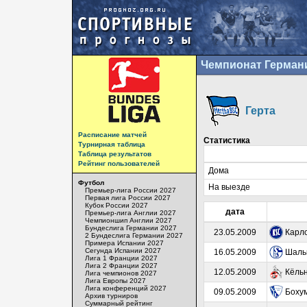
Чемпионат Герман
Герта
Расписание матчей
Статистика
Турнирная таблица
Таблица результатов
Рейтинг пользователей
Дома
Футбол
На выезде
Премьер-лига России 2027
Первая лига России 2027
Кубок России 2027
дата
Премьер-лига Англии 2027
Чемпионшип Англии 2027
Бундеслига Германии 2027
23.05.2009
Карл
2 Бундеслига Германии 2027
Примера Испании 2027
Сегунда Испании 2027
16.05.2009
Шаль
Лига 1 Франции 2027
Лига 2 Франции 2027
12.05.2009
Кёль
Лига чемпионов 2027
Лига Европы 2027
Лига конференций 2027
09.05.2009
Боху
Архив турниров
Суммарный рейтинг