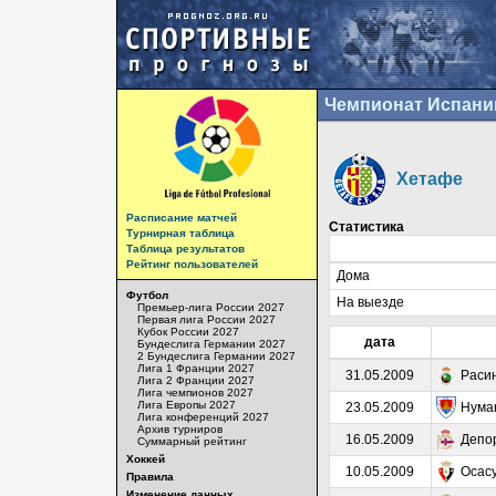
Чемпионат Испани
Хетафе
Расписание матчей
Статистика
Турнирная таблица
Таблица результатов
Рейтинг пользователей
Дома
Футбол
На выезде
Премьер-лига России 2027
Первая лига России 2027
Кубок России 2027
дата
Бундеслига Германии 2027
2 Бундеслига Германии 2027
Лига 1 Франции 2027
31.05.2009
Раси
Лига 2 Франции 2027
Лига чемпионов 2027
Лига Европы 2027
23.05.2009
Нума
Лига конференций 2027
Архив турниров
16.05.2009
Депо
Суммарный рейтинг
Хоккей
10.05.2009
Осас
Правила
Изменение данных