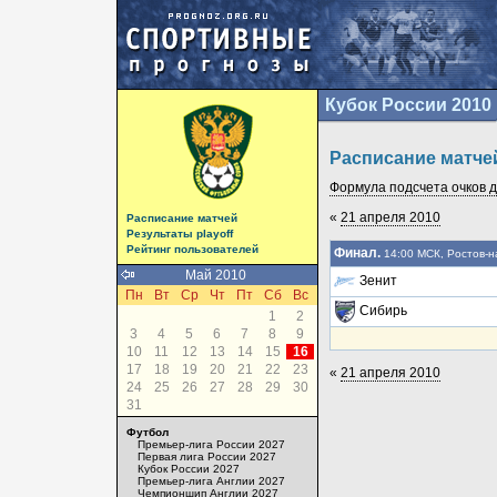
Кубок России 2010
Расписание матче
Формула подсчета очков да
«
21 апреля 2010
Расписание матчей
Результаты playoff
Рейтинг пользователей
Финал.
14:00 МСК, Ростов-н
Май 2010
Зенит
Пн
Вт
Ср
Чт
Пт
Сб
Вс
Сибирь
1
2
3
4
5
6
7
8
9
10
11
12
13
14
15
16
17
18
19
20
21
22
23
«
21 апреля 2010
24
25
26
27
28
29
30
31
Футбол
Премьер-лига России 2027
Первая лига России 2027
Кубок России 2027
Премьер-лига Англии 2027
Чемпионшип Англии 2027