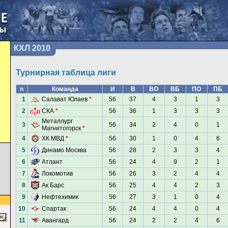
КХЛ 2010
Турнирная таблица лиги
n
Команда
И
В
ВО
ВБ
ПО
ПБ
1
Салават Юлаев
*
56
37
4
3
1
3
2
СКА
*
56
36
1
3
3
3
Металлург
3
56
34
2
4
0
1
Магнитогорск
*
4
ХК МВД
*
56
30
1
0
4
6
5
Динамо Москва
56
28
2
3
3
4
6
Атлант
56
24
4
9
2
1
7
Локомотив
56
26
3
2
4
4
8
Ак Барс
56
25
4
4
2
3
9
Нефтехимик
56
27
3
1
0
4
10
Спартак
56
24
4
4
0
4
11
Авангард
56
24
2
2
4
6