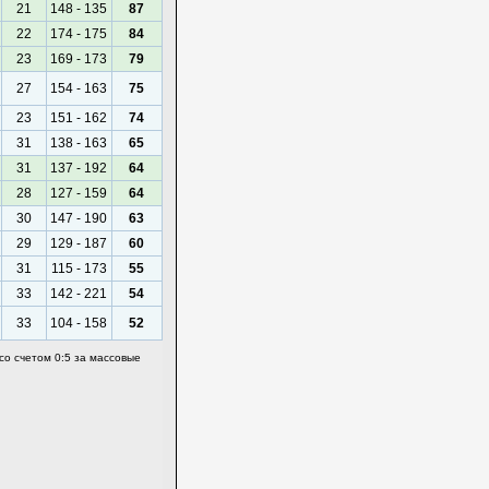
21
148 - 135
87
22
174 - 175
84
23
169 - 173
79
27
154 - 163
75
23
151 - 162
74
31
138 - 163
65
31
137 - 192
64
28
127 - 159
64
30
147 - 190
63
29
129 - 187
60
31
115 - 173
55
33
142 - 221
54
33
104 - 158
52
со счетом 0:5 за массовые