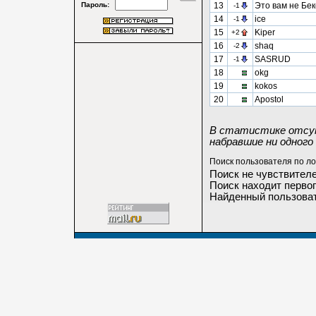
Пароль:
13
Это вам не Бе
-1
14
ice
-1
15
Kiper
+2
16
shaq
-2
17
SASRUD
-1
18
okg
19
kokos
20
Apostol
В статистике отсут
набравшие ни одного 
Поиск пользователя по ло
Поиск не чувствителе
Поиск находит первог
Найденный пользоват