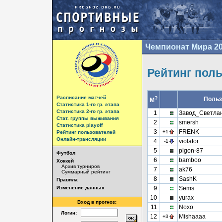
Чемпионат Мира 2
Рейтинг пол
Расписание матчей
?
Польз
М
Статистика 1-го гр. этапа
Статистика 2-го гр. этапа
1
Завод_Светла
Стат. группы выживания
2
smersh
Статистика playoff
3
FRENK
+1
Рейтинг пользователей
Онлайн-трансляции
4
violator
-1
5
pigon-87
Футбол
6
bamboo
Хоккей
Архив турниров
7
ak76
Суммарный рейтинг
8
SashK
Правила
Изменение данных
9
Sems
10
yurax
Вход в прогноз:
11
Noxo
Логин:
12
Mishaaaa
+3