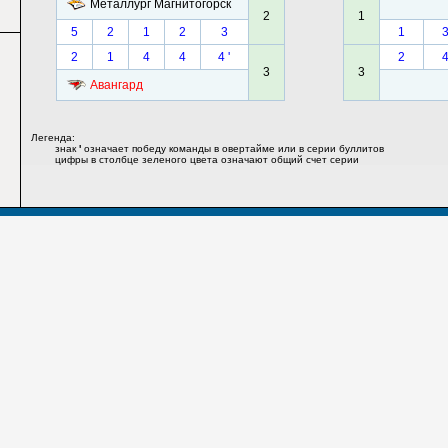
Металлург Магнитогорск
2
1
5
2
1
2
3
1
2
1
4
4
4 '
2
3
3
Авангард
Легенда:
знак
'
означает победу команды в овертайме или в серии буллитов
цифры в столбце зеленого цвета означают общий счет серии