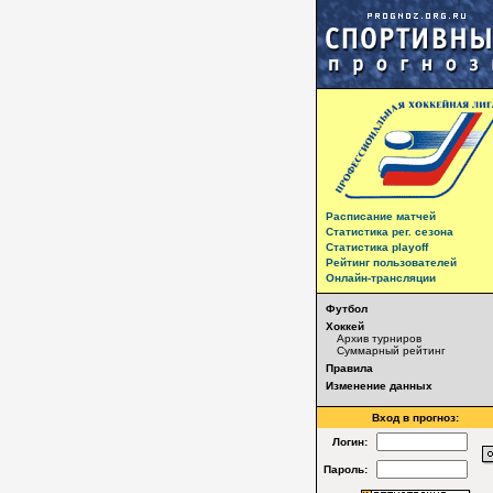
Расписание матчей
Статистика рег. сезона
Статистика playoff
Рейтинг пользователей
Онлайн-трансляции
Футбол
Хоккей
Архив турниров
Суммарный рейтинг
Правила
Изменение данных
Вход в прогноз:
Логин:
Пароль: