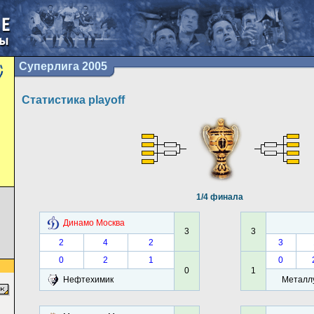
Суперлига 2005
Статистика playoff
1/4 финала
Динамо Москва
3
3
2
4
2
3
0
2
1
0
0
1
Нефтехимик
Металлу