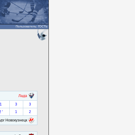
Пользователь: ГОСТЬ
Лада
1
3
3
2 '
1
2
рг Новокузнецк