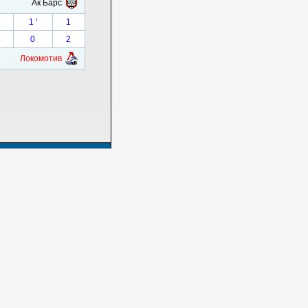
Ак Барс
3
1 '
1
4
0
2
Локомотив