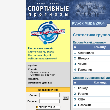
Кубок Мира 2004
Статистика группо
Европейский дивизион
n
Команда
Расписание матчей
Статистика гр. этапа
1
Финляндия
Статистика playoff
2
Швеция
Рейтинг пользователей
3
Чехия
Футбол
Хоккей
4
Германия
Архив турниров
Суммарный рейтинг
Северо-американский ди
Правила
n
Команда
Изменение данных
1
Канада
Вход в прогноз:
2
Россия
Логин:
3
США
Пароль:
4
Словакия