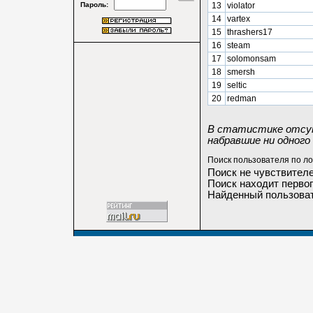
Пароль:
13
violator
14
vartex
15
thrashers17
16
steam
17
solomonsam
18
smersh
19
seltic
20
redman
В статистике отсут
набравшие ни одного 
Поиск пользователя по ло
Поиск не чувствителе
Поиск находит первог
Найденный пользоват