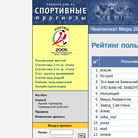
Чемпионат Мира 2
Рейтинг пол
Расписание матчей
?
Пользов
М
Статистика 1-го гр. этапа
Статистика 2-го гр. этапа
1
агасик
Стат. группы выживания
2
Ястреб
Статистика playoff
3
Это вам не Бекешчаб
Рейтинг пользователей
Онлайн-трансляции
4
ЭТО ВАМ НЕ ЛИВЕР
5
Непьющий
Футбол
6
Миша Лермонтов
Хоккей
Архив турниров
7
Завод_Светлана
Суммарный рейтинг
8
Алекс
Правила
Изменение данных
9
zeka_myr
10
yurax
Вход в прогноз:
11
wad
Логин:
12
vostok