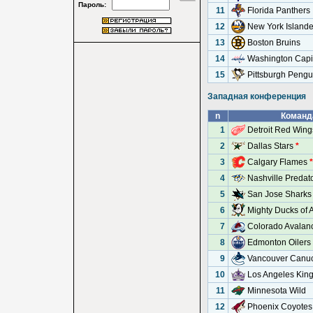
Пароль:
11
Florida Panthers
12
New York Islande
13
Boston Bruins
14
Washington Capi
15
Pittsburgh Pengu
Западная конференция
n
Команд
1
Detroit Red Win
2
Dallas Stars
*
3
Calgary Flames
*
4
Nashville Predat
5
San Jose Sharks
6
Mighty Ducks of
7
Colorado Avalan
8
Edmonton Oilers
9
Vancouver Canu
10
Los Angeles Kin
11
Minnesota Wild
12
Phoenix Coyotes