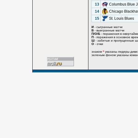
13
Columbus Blue J
14
Chicago Blackh
15
St. Louis Blues
И
- сыгранные матчи
В
- выигранные матчи
П/О/Б
- поражения в овертайм
П
- поражения в основное вре
Ш
- забитые и пропущенные ш
О
- очки
знаком
*
указаны лидеры диви
зеленым фоном указаны команд