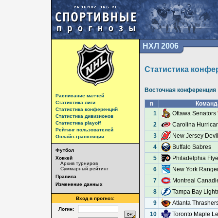
НХЛ 2006
Статистика конфе
Восточная конференция
Расписание матчей
Статистика лиги
n
Команд
Статистика конференций
1
Ottawa Senators
Статистика дивизионов
Статистика playoff
2
Carolina Hurric
Рейтинг пользователей
3
New Jersey Devi
Онлайн-трансляции
4
Buffalo Sabres
Футбол
5
Philadelphia Flye
Хоккей
Архив турниров
Суммарный рейтинг
6
New York Range
Правила
7
Montreal Canadi
Изменение данных
8
Tampa Bay Light
Вход в прогноз:
9
Atlanta Thrasher
Логин:
10
Toronto Maple Le