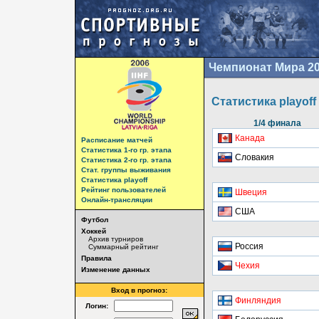
Чемпионат Мира 2
Статистика playoff
1/4 финала
Канада
Расписание матчей
Статистика 1-го гр. этапа
Словакия
Статистика 2-го гр. этапа
Стат. группы выживания
Статистика playoff
Рейтинг пользователей
Швеция
Онлайн-трансляции
США
Футбол
Хоккей
Архив турниров
Россия
Суммарный рейтинг
Правила
Чехия
Изменение данных
Вход в прогноз:
Финляндия
Логин: