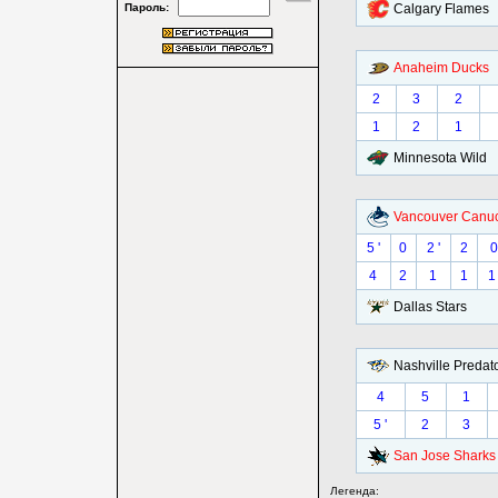
Пароль:
Calgary Flames
Anaheim Ducks
2
3
2
1
2
1
Minnesota Wild
Vancouver Canu
5 '
0
2 '
2
0
4
2
1
1
1 
Dallas Stars
Nashville Predat
4
5
1
5 '
2
3
San Jose Sharks
Легенда: