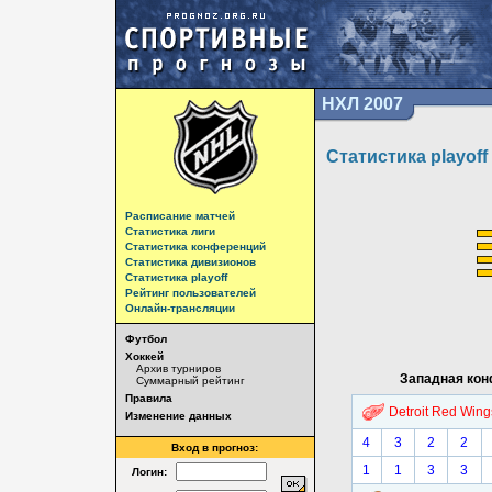
НХЛ 2007
Статистика playoff
Расписание матчей
Статистика лиги
Статистика конференций
Статистика дивизионов
Статистика playoff
Рейтинг пользователей
Онлайн-трансляции
Футбол
Хоккей
Архив турниров
Западная ко
Суммарный рейтинг
Правила
Detroit Red Wing
Изменение данных
4
3
2
2
Вход в прогноз:
1
1
3
3
Логин: