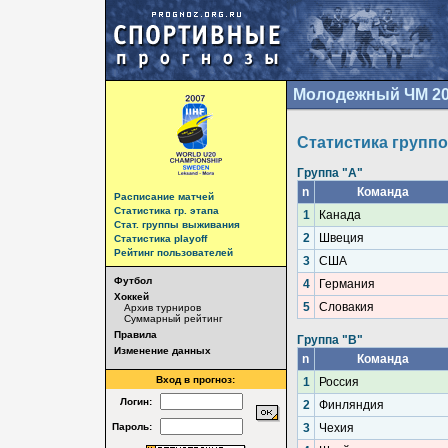
Молодежный ЧМ 2
Статистика группо
Группа "A"
n
Команда
Расписание матчей
Статистика гр. этапа
1
Канада
Стат. группы выживания
2
Швеция
Статистика playoff
Рейтинг пользователей
3
США
Футбол
4
Германия
Хоккей
5
Словакия
Архив турниров
Суммарный рейтинг
Правила
Группа "B"
Изменение данных
n
Команда
Вход в прогноз:
1
Россия
Логин:
2
Финляндия
Пароль:
3
Чехия