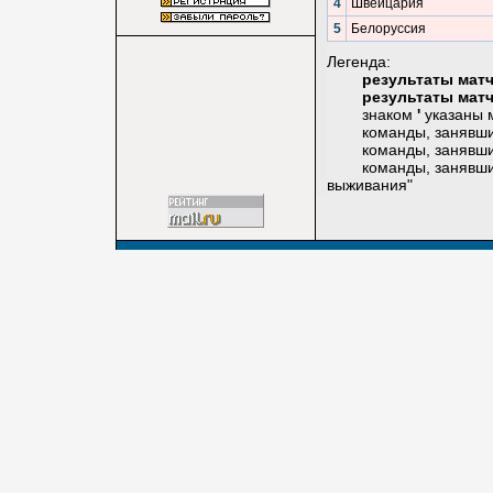
4
Швейцария
5
Белоруссия
Легенда:
результаты мат
результаты мат
знаком
'
указаны м
команды, занявшие п
команды, занявшие вт
команды, занявшие п
выживания"