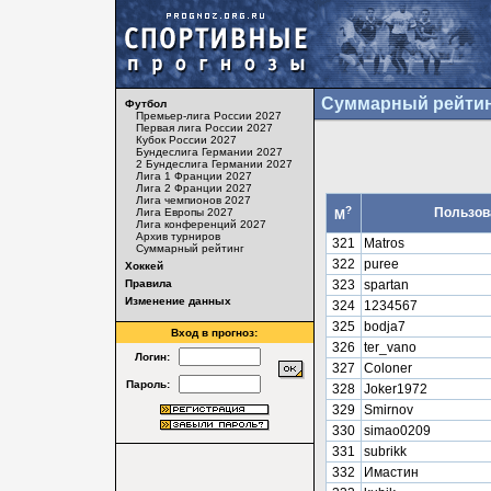
Суммарный рейтин
Футбол
Премьер-лига России 2027
Первая лига России 2027
Кубок России 2027
Бундеслига Германии 2027
2 Бундеслига Германии 2027
Лига 1 Франции 2027
Лига 2 Франции 2027
Лига чемпионов 2027
?
Пользов
Лига Европы 2027
М
Лига конференций 2027
Архив турниров
321
Matros
Суммарный рейтинг
322
puree
Хоккей
Правила
323
spartan
Изменение данных
324
1234567
325
bodja7
Вход в прогноз:
326
ter_vano
Логин:
327
Coloner
Пароль:
328
Joker1972
329
Smirnov
330
simao0209
331
subrikk
332
Имастин