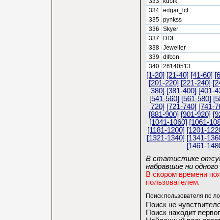
333
kubik
334
edgar_lcf
335
pynkss
336
Skyer
337
DDL
338
Jeweller
339
dlfcon
340
26140513
[1-20]
[21-40]
[41-60]
[
[201-220]
[221-240]
[2
380]
[381-400]
[401-4
[541-560]
[561-580]
[5
720]
[721-740]
[741-7
[881-900]
[901-920]
[9
[1041-1060]
[1061-108
[1181-1200]
[1201-122
[1321-1340]
[1341-136
[1461-148
В статистике отсут
набравшие ни одного 
В скором времени по
пользователем.
Поиск пользователя по ло
Поиск не чувствителе
Поиск находит первог