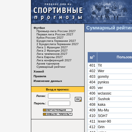
Суммарный рейтин
Футбол
Премьер-лига России 2027
Первая лига России 2027
Кубок России 2027
Бундеслига Германии 2027
2 Бундеслига Германии 2027
Лига 1 Франции 2027
Лига 2 Франции 2027
Лига чемпионов 2027
?
Пользов
Лига Европы 2027
М
Лига конференций 2027
Архив турниров
401
Tit
Суммарный рейтинг
402
Wer
Хоккей
Правила
403
goreliy
Изменение данных
404
pynkss
405
ver
Вход в прогноз:
406
wclassic
Логин:
407
Sushok
Пароль:
408
kaka
409
Mu-Mu
410
SGH7
411
lexer-90
412
Grin