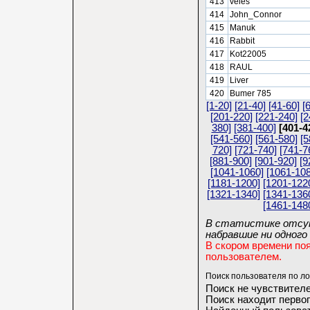
413
veles
414
John_Connor
415
Manuk
416
Rabbit
417
Kot22005
418
RAUL
419
Liver
420
Bumer 785
[1-20]
[21-40]
[41-60]
[
[201-220]
[221-240]
[2
380]
[381-400]
[401-4
[541-560]
[561-580]
[5
720]
[721-740]
[741-7
[881-900]
[901-920]
[9
[1041-1060]
[1061-108
[1181-1200]
[1201-122
[1321-1340]
[1341-136
[1461-148
В статистике отсут
набравшие ни одного 
В скором времени по
пользователем.
Поиск пользователя по ло
Поиск не чувствителе
Поиск находит первог