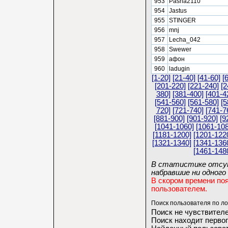
953
Pasha2110
954
Jastus
955
STINGER
956
mnj
957
Lecha_042
958
Swewer
959
афон
960
ladugin
[1-20]
[21-40]
[41-60]
[
[201-220]
[221-240]
[2
380]
[381-400]
[401-4
[541-560]
[561-580]
[5
720]
[721-740]
[741-7
[881-900]
[901-920]
[9
[1041-1060]
[1061-108
[1181-1200]
[1201-122
[1321-1340]
[1341-136
[1461-148
В статистике отсут
набравшие ни одного 
В скором времени по
пользователем.
Поиск пользователя по ло
Поиск не чувствителе
Поиск находит первог