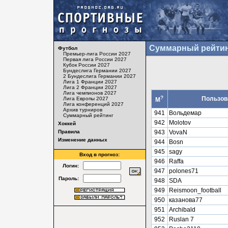
Суммарный рейтин
Футбол
Премьер-лига России 2027
Первая лига России 2027
Кубок России 2027
Бундеслига Германии 2027
2 Бундеслига Германии 2027
Лига 1 Франции 2027
Лига 2 Франции 2027
Лига чемпионов 2027
?
Пользов
Лига Европы 2027
М
Лига конференций 2027
Архив турниров
941
Вольдемар
Суммарный рейтинг
942
Molotov
Хоккей
Правила
943
VovaN
Изменение данных
944
Bosn
945
sagy
Вход в прогноз:
946
Raffa
Логин:
947
polones71
Пароль:
948
SDA
949
Reismoon_football
950
казанова77
951
Archibald
952
Ruslan 7