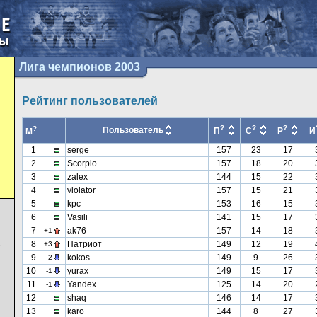
Лига чемпионов 2003
Рейтинг пользователей
?
?
?
?
Пользователь
П
С
Р
И
М
1
serge
157
23
17
2
Scorpio
157
18
20
3
zalex
144
15
22
4
violator
157
15
21
5
kpc
153
16
15
6
Vasili
141
15
17
7
ak76
157
14
18
+1
8
Патриот
149
12
19
+3
7
9
kokos
149
9
26
-2
10
yurax
149
15
17
-1
11
Yandex
125
14
20
-1
12
shaq
146
14
17
13
karo
144
8
27