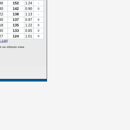
36
152
1.24
-
40
142
0.90
0
22
138
1.13
-
30
137
0.97
0
18
135
1.22
0
45
133
0.85
0
27
124
1.01
0
1-146]
 ни одного очка.