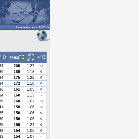
Пользователь: ГОСТЬ
о/
?
?
?
Очки
+
?
п
34
200
1.27
+3
36
186
1.18
0
34
175
1.22
0
34
172
1.10
0
36
161
1.05
0
34
160
1.13
-
36
160
1.02
+3
41
158
1.06
+3
35
158
1.06
0
30
156
1.05
0
25
155
1.24
0
33
154
1.05
0
33
154
1.07
-