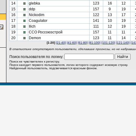
14
glebka
123
16
12
15
ddp
157
9
19
16
Nickodim
122
13
17
17
Coagulator
141
10
19
18
Ilich
111
12
19
19
ССО Россоюзстрой
157
11
11
20
Demon
123
11
14
[1-20]
[21-40]
[41-60]
[61-80]
[81-100]
[101-120]
[121-140]
[14
В статистике отсутствуют пользователи, сделавшие прогнозы, но не набравшие
Поиск пользователя по логину:
Поиск не чувствителен к регистру.
Поиск находит первого пользователя, логин которого содержит искомую строку.
Найденный пользователь, подсвечивается красным фоном.