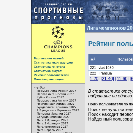
Лига чемпионов 20
Рейтинг пол
Расписание матчей
?
Пользов
М
Статистика квал. раундов
Статистика гр. этапа
221
vlad1980
Статистика playoff
222
Fransua
Рейтинг пользователей
[1-20]
[21-40]
[41-60]
[
Онлайн-трансляции
Футбол
В статистике отсут
Премьер-лига России 2027
Первая лига России 2027
набравшие ни одного 
Кубок России 2027
Премьер-лига Англии 2027
Чемпионшип Англии 2027
Поиск пользователя по ло
Бундеслига Германии 2027
Поиск не чувствителе
2 Бундеслига Германии 2027
Примера Испании 2027
Поиск находит первог
Сегунда Испании 2027
Найденный пользоват
Лига 1 Франции 2027
Лига 2 Франции 2027
Лига чемпионов 2027
Лига Европы 2027