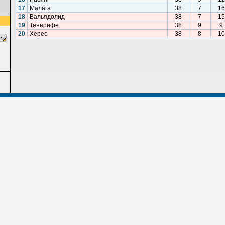
17
Малага
38
7
16
18
Вальядолид
38
7
15
19
Тенерифе
38
9
9
20
Херес
38
8
10