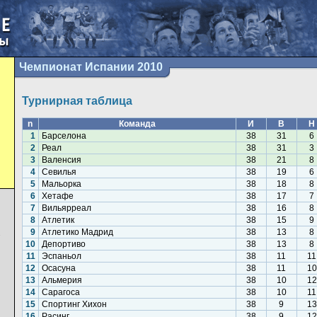
Чемпионат Испании 2010
Турнирная таблица
n
Команда
И
В
Н
1
Барселона
38
31
6
2
Реал
38
31
3
3
Валенсия
38
21
8
4
Севилья
38
19
6
5
Мальорка
38
18
8
6
Хетафе
38
17
7
7
Вильярреал
38
16
8
8
Атлетик
38
15
9
9
Атлетико Мадрид
38
13
8
7
10
Депортиво
38
13
8
11
Эспаньол
38
11
11
12
Осасуна
38
11
10
13
Альмерия
38
10
12
14
Сарагоса
38
10
11
15
Спортинг Хихон
38
9
13
16
Расинг
38
9
12