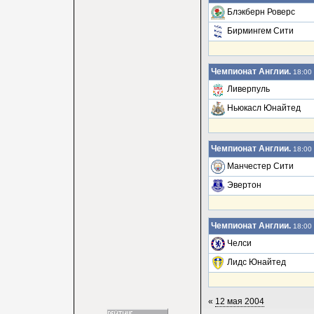
Блэкберн Роверс
Бирмингем Сити
Чемпионат Англии.
18:00
Ливерпуль
Ньюкасл Юнайтед
Чемпионат Англии.
18:00
Манчестер Сити
Эвертон
Чемпионат Англии.
18:00
Челси
Лидс Юнайтед
«
12 мая 2004