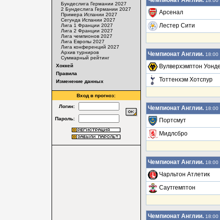
Чемпионат Англии.
18:00
Бундеслига Германии 2027
2 Бундеслига Германии 2027
Арсенал
Примера Испании 2027
Сегунда Испании 2027
Лестер Сити
Лига 1 Франции 2027
Лига 2 Франции 2027
Лига чемпионов 2027
Лига Европы 2027
Лига конференций 2027
Архив турниров
Чемпионат Англии.
18:00
Суммарный рейтинг
Хоккей
Вулверхэмптон Уонд
Правила
Тоттенхэм Хотспур
Изменение данных
Вход в прогноз:
Логин:
Чемпионат Англии.
18:00
Пароль:
Портсмут
Мидлсбро
Чемпионат Англии.
18:00
Чарльтон Атлетик
Саутгемптон
Чемпионат Англии.
18:00