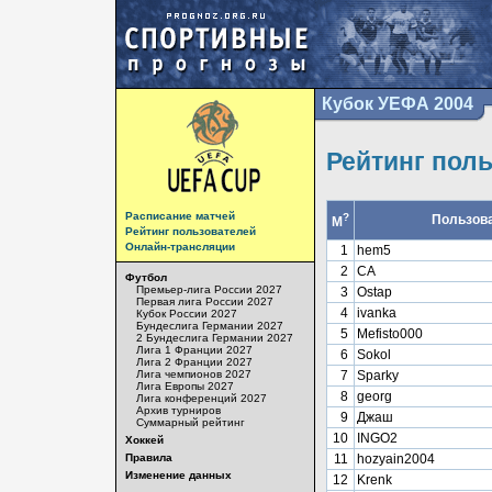
Кубок УЕФА 2004
Рейтинг пол
Расписание матчей
?
Пользов
М
Рейтинг пользователей
Онлайн-трансляции
1
hem5
2
СА
Футбол
Премьер-лига России 2027
3
Ostap
Первая лига России 2027
4
ivanka
Кубок России 2027
Бундеслига Германии 2027
5
Mefisto000
2 Бундеслига Германии 2027
Лига 1 Франции 2027
6
Sokol
Лига 2 Франции 2027
Лига чемпионов 2027
7
Sparky
Лига Европы 2027
8
georg
Лига конференций 2027
Архив турниров
9
Джаш
Суммарный рейтинг
10
INGO2
Хоккей
Правила
11
hozyain2004
Изменение данных
12
Krenk