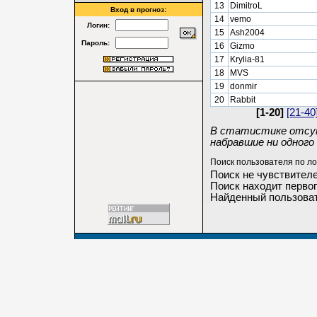
13
DimitroL
Вход в прогноз:
14
vemo
Логин:
15
Ash2004
Пароль:
16
Gizmo
17
Krylia-81
18
MVS
19
donmir
20
Rabbit
[1-20]
[21-40
В статистике отсут
набравшие ни одного 
Поиск пользователя по ло
Поиск не чувствителе
Поиск находит первог
Найденный пользоват