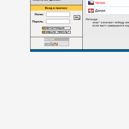
Чехия
Вход в прогноз:
Дания
Логин:
Легенда:
Пароль:
знак
'
означает победу ко
если матч завершился серией