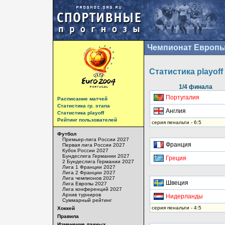
Чемпионат Европы
Статистика playoff
1/4 финала
Португалия
Расписание матчей
Статистика гр. этапа
Англия
Статистика playoff
Рейтинг пользователей
серия пенальти - 6:5
Футбол
Премьер-лига России 2027
Франция
Первая лига России 2027
Кубок России 2027
Бундеслига Германии 2027
Греция
2 Бундеслига Германии 2027
Лига 1 Франции 2027
Лига 2 Франции 2027
Лига чемпионов 2027
Швеция
Лига Европы 2027
Лига конференций 2027
Архив турниров
Нидерланды
Суммарный рейтинг
серия пенальти - 4:5
Хоккей
Правила
Изменение данных