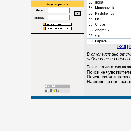
53
goga
Вход в прогноз:
54
Menshevick
Логин:
55
Pavluha_By
Пароль:
56
toxa
57
Спорт
58
Andronik
59
vazha
60
Карась
[1-20]
[2
В статистике отсут
набравшие ни одного 
Поиск пользователя по ло
Поиск не чувствителе
Поиск находит первог
Найденный пользоват