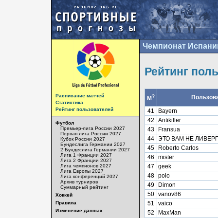
Чемпионат Испани
Рейтинг пол
Расписание матчей
?
Пользов
М
Статистика
Рейтинг пользователей
41
Bayern
42
Antikiller
Футбол
Премьер-лига России 2027
43
Fransua
Первая лига России 2027
44
ЭТО ВАМ НЕ ЛИВЕР
Кубок России 2027
Бундеслига Германии 2027
45
Roberto Carlos
2 Бундеслига Германии 2027
Лига 1 Франции 2027
46
mister
Лига 2 Франции 2027
Лига чемпионов 2027
47
geek
Лига Европы 2027
48
polo
Лига конференций 2027
Архив турниров
49
Dimon
Суммарный рейтинг
50
vanov86
Хоккей
Правила
51
vaico
Изменение данных
52
MaxMan