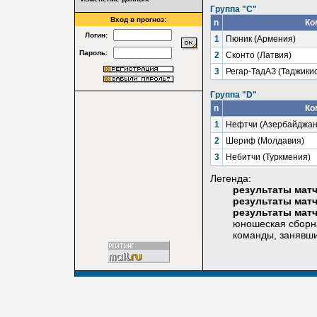
Группа "C"
Вход в прогноз:
n
Ко
Логин:
1
Пюник (Армения)
Пароль:
2
Сконто (Латвия)
3
Регар-ТадАЗ (Таджики
Группа "D"
n
Ко
1
Нефтчи (Азербайджан
2
Шериф (Молдавия)
3
Небитчи (Туркмения)
Легенда:
результаты мат
результаты мат
результаты мат
юношеская сборная Р
команды, занявшие п