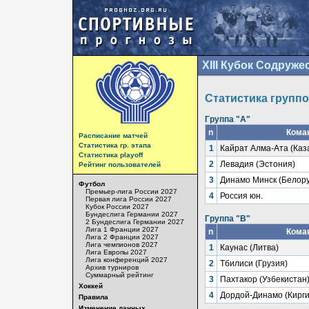
XIII Кубок Содруже
Статистика группо
Группа "A"
n
Кома
Расписание матчей
Статистика гр. этапа
1
Кайрат Алма-Ата (Каз
Статистика playoff
2
Левадия (Эстония)
Рейтинг пользователей
3
Динамо Минск (Белору
Футбол
Премьер-лига России 2027
4
Россия юн.
Первая лига России 2027
Кубок России 2027
Бундеслига Германии 2027
Группа "B"
2 Бундеслига Германии 2027
Лига 1 Франции 2027
n
Кома
Лига 2 Франции 2027
Лига чемпионов 2027
1
Каунас (Литва)
Лига Европы 2027
Лига конференций 2027
2
Тбилиси (Грузия)
Архив турниров
Суммарный рейтинг
3
Пахтакор (Узбекистан
Хоккей
4
Дордой-Динамо (Кирги
Правила
Изменение данных