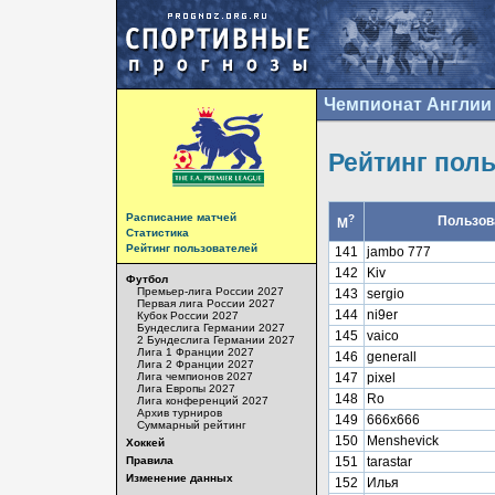
Чемпионат Англии 
Рейтинг пол
Расписание матчей
?
Пользов
М
Статистика
Рейтинг пользователей
141
jambo 777
142
Kiv
Футбол
Премьер-лига России 2027
143
sergio
Первая лига России 2027
144
ni9er
Кубок России 2027
Бундеслига Германии 2027
145
vaico
2 Бундеслига Германии 2027
Лига 1 Франции 2027
146
generall
Лига 2 Франции 2027
Лига чемпионов 2027
147
pixel
Лига Европы 2027
148
Ro
Лига конференций 2027
Архив турниров
149
666x666
Суммарный рейтинг
150
Menshevick
Хоккей
Правила
151
tarastar
Изменение данных
152
Илья