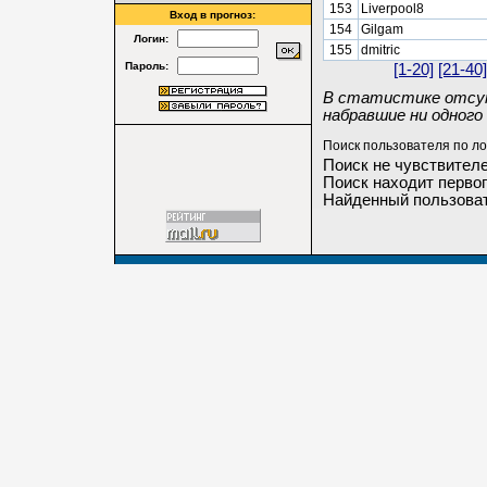
153
Liverpool8
Вход в прогноз:
154
Gilgam
Логин:
155
dmitric
Пароль:
[1-20]
[21-40]
В статистике отсут
набравшие ни одного 
Поиск пользователя по ло
Поиск не чувствителе
Поиск находит первог
Найденный пользоват