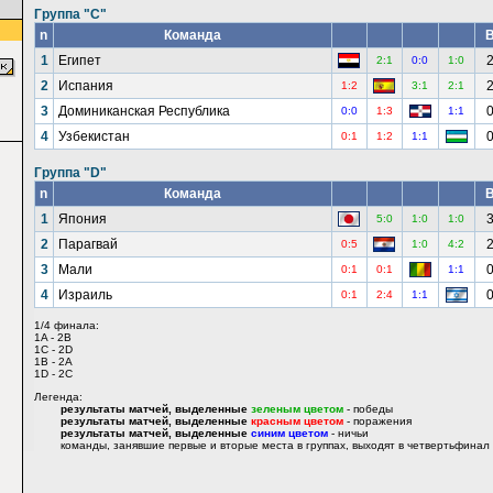
Группа "C"
n
Команда
1
Египет
2:1
0:0
1:0
2
Испания
1:2
3:1
2:1
3
Доминиканская Республика
0:0
1:3
1:1
4
Узбекистан
0:1
1:2
1:1
Группа "D"
n
Команда
1
Япония
5:0
1:0
1:0
2
Парагвай
0:5
1:0
4:2
3
Мали
0:1
0:1
1:1
4
Израиль
0:1
2:4
1:1
1/4 финала:
1A - 2B
1C - 2D
1B - 2A
1D - 2C
Легенда:
результаты матчей, выделенные
зеленым цветом
- победы
результаты матчей, выделенные
красным цветом
- поражения
результаты матчей, выделенные
синим цветом
- ничьи
команды, занявшие первые и вторые места в группах, выходят в четвертьфинал