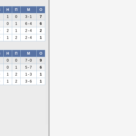
В
Н
П
М
О
2
1
0
3
-
1
7
2
0
1
6
-
4
6
0
2
1
2
-
4
2
0
1
2
2
-
4
1
В
Н
П
М
О
3
0
0
7
-
0
9
2
0
1
5
-
7
6
0
1
2
1
-
3
1
0
1
2
3
-
6
1