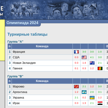
Олимпиада 2024
Турнирные таблицы
Группа "A"
n
Команда
1
Франция
3:0
3:0
1:0
2
США
0:3
4:1
3:0
3
Новая Зеландия
0:3
1:4
2:1
4
Гвинея
0:1
0:3
1:2
Группа "B"
7
n
Команда
1
Марокко
2:1
1:2
3:0
2
Аргентина
1:2
2:0
3:1
3
Украина
2:1
0:2
1:2
4
Ирак
0:3
1:3
2:1