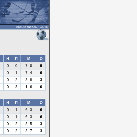
Пользователь: ГОСТЬ
В
Н
П
М
О
3
0
0
7
-
0
9
2
0
1
7
-
4
6
1
0
2
3
-
8
3
0
0
3
1
-
6
0
В
Н
П
М
О
2
0
1
6
-
3
6
2
0
1
6
-
3
6
1
0
2
3
-
5
3
1
0
2
3
-
7
3