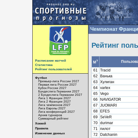
Чемпионат Франци
Рейтинг пол
Расписание матчей
?
Пользов
М
Статистика
Рейтинг пользователей
61
Tracid
62
Ванька
Футбол
Премьер-лига России 2027
63
Хулиган
Первая лига России 2027
64
vartex
Кубок России 2027
Бундеслига Германии 2027
65
Vego
2 Бундеслига Германии 2027
Лига 1 Франции 2027
66
NAVIGATOR
Лига 2 Франции 2027
Лига чемпионов 2027
67
JUOMARI
Лига Европы 2027
68
EFES
Лига конференций 2027
Архив турниров
69
SeVeR
Суммарный рейтинг
70
durimar
Хоккей
Правила
71
пилот
Изменение данных
72
Datchanin