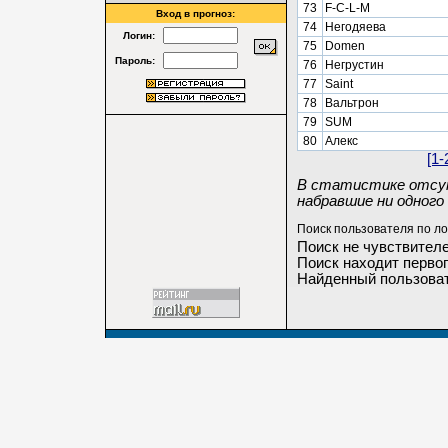
73
F-C-L-M
Вход в прогноз:
74
Негодяева
Логин:
75
Domen
Пароль:
76
Негрустин
77
Saint
78
Вальтрон
79
SUM
80
Алекс
[1-
В статистике отсут
набравшие ни одного 
Поиск пользователя по ло
Поиск не чувствителе
Поиск находит первог
Найденный пользоват