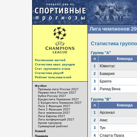
Лига чемпионов 20
Статистика группо
Группа "A"
n
Команда
Расписание матчей
Статистика квал. раундов
1
Ювентус
Стат. группового этапа
Статистика playoff
2
Бавария
Рейтинг пользователей
3
Брюгге
Футбол
4
Рапид Вена
Премьер-лига России 2027
Первая лига России 2027
Кубок России 2027
Группа "B"
Бундеслига Германии 2027
2 Бундеслига Германии 2027
n
Команда
Лига 1 Франции 2027
Лига 2 Франции 2027
1
Арсенал
Лига чемпионов 2027
Лига Европы 2027
Лига конференций 2027
2
Аякс
Архив турниров
Суммарный рейтинг
3
Тун
Хоккей
4
Спарта Прага
Правила