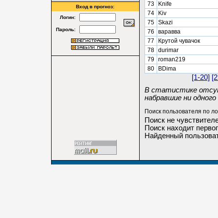
73
Knife
Вход в прогноз:
74
Kiv
Логин:
75
Skazi
Пароль:
76
варавва
77
Крутой чувачок
78
durimar
79
roman219
80
BDima
[1-20]
[2
В статистике отсут
набравшие ни одного 
Поиск пользователя по ло
Поиск не чувствителе
Поиск находит первог
Найденный пользоват