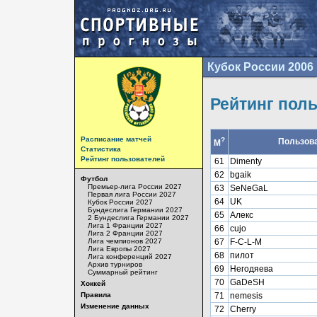
Кубок России 2006
Рейтинг пол
Расписание матчей
?
Пользов
М
Статистика
Рейтинг пользователей
61
Dimenty
62
bgaik
Футбол
Премьер-лига России 2027
63
SeNeGaL
Первая лига России 2027
64
UK
Кубок России 2027
Бундеслига Германии 2027
65
Алекс
2 Бундеслига Германии 2027
Лига 1 Франции 2027
66
cujo
Лига 2 Франции 2027
Лига чемпионов 2027
67
F-C-L-M
Лига Европы 2027
68
пилот
Лига конференций 2027
Архив турниров
69
Негодяева
Суммарный рейтинг
70
GaDeSH
Хоккей
Правила
71
nemesis
Изменение данных
72
Cherry