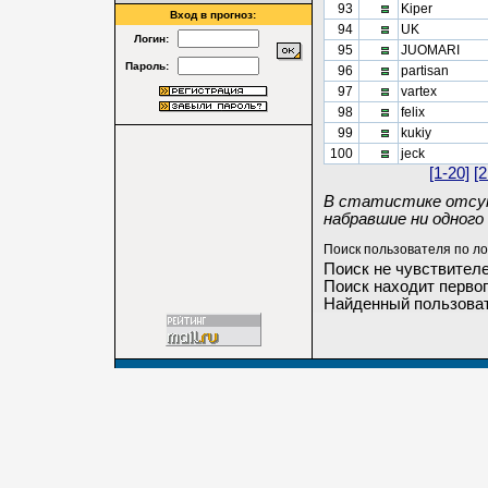
93
Kiper
Вход в прогноз:
94
UK
Логин:
95
JUOMARI
Пароль:
96
partisan
97
vartex
98
felix
99
kukiy
100
jeck
[1-20]
[2
В статистике отсут
набравшие ни одного 
Поиск пользователя по ло
Поиск не чувствителе
Поиск находит первог
Найденный пользоват