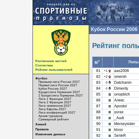
Кубок России 2006
Рейтинг пол
Расписание матчей
?
Поль
М
Статистика
Рейтинг пользователей
81
aas2006
+1
82
smersh
+2
Футбол
Премьер-лига России 2027
83
Datchanin
-2
Первая лига России 2027
84
Dimenty
-1
Кубок России 2027
Бундеслига Германии 2027
85
onopblch
2 Бундеслига Германии 2027
Лига 1 Франции 2027
86
Алекс
Лига 2 Франции 2027
Лига чемпионов 2027
87
Apostol
Лига Европы 2027
88
yurax
Лига конференций 2027
Архив турниров
89
_Audi
Суммарный рейтинг
90
Merseysider
Хоккей
Правила
91
kloss
Изменение данных
92
SeVeR