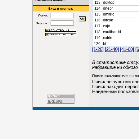
113
doktop
114
dnepr
Вход в прогноз:
115
dmitric
Логин:
116
dlfcon
Пароль:
117
cujo
118
coulthardd
119
catrin
120
bt
[1-20]
[21-40]
[41-60]
[
В статистике отсут
набравшие ни одного 
Поиск пользователя по ло
Поиск не чувствителе
Поиск находит первог
Найденный пользоват