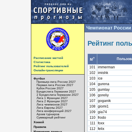
Чемпионат России 
Рейтинг пол
Расписание матчей
?
Пользов
М
Статистика
Рейтинг пользователей
101
immerman
Онлайн-трансляции
102
imishk
103
ice
Футбол
Премьер-лига России 2027
104
gurena
Первая лига России 2027
Кубок России 2027
105
gumlay
Бундеслига Германии 2027
2 Бундеслига Германии 2027
106
goreliy
Лига 1 Франции 2027
107
goganik
Лига 2 Франции 2027
Лига чемпионов 2027
108
giomi1
Лига Европы 2027
Лига конференций 2027
109
gia74
Архив турниров
110
frodo
Суммарный рейтинг
Хоккей
111
foxx
Правила
112
felix
Изменение данных