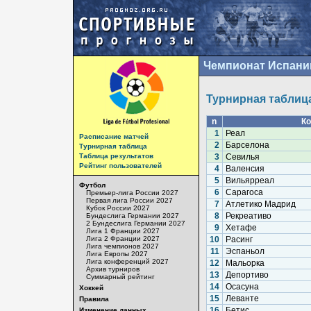
Чемпионат Испани
Турнирная таблиц
n
К
1
Реал
Расписание матчей
2
Барселона
Турнирная таблица
Таблица результатов
3
Севилья
Рейтинг пользователей
4
Валенсия
5
Вильярреал
Футбол
6
Сарагоса
Премьер-лига России 2027
Первая лига России 2027
7
Атлетико Мадрид
Кубок России 2027
8
Рекреативо
Бундеслига Германии 2027
2 Бундеслига Германии 2027
9
Хетафе
Лига 1 Франции 2027
Лига 2 Франции 2027
10
Расинг
Лига чемпионов 2027
11
Эспаньол
Лига Европы 2027
Лига конференций 2027
12
Мальорка
Архив турниров
13
Депортиво
Суммарный рейтинг
14
Осасуна
Хоккей
15
Леванте
Правила
16
Бетис
Изменение данных