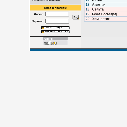
17
Атлетик
Вход в прогноз:
18
Сельта
19
Реал Сосьедад
Логин:
20
Химнастик
Пароль: