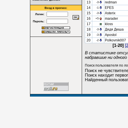
13
redman
-3
14
EFES
-1
Вход в прогноз:
15
Asterix
-3
Логин:
16
marader
+5
Пароль:
17
kloss
18
Дядя Дюша
-3
19
Apostol
-3
20
Polkovnik007
-2
[1-20]
[
В статистике отсут
набравшие ни одного 
Поиск пользователя по ло
Поиск не чувствителе
Поиск находит первог
Найденный пользоват