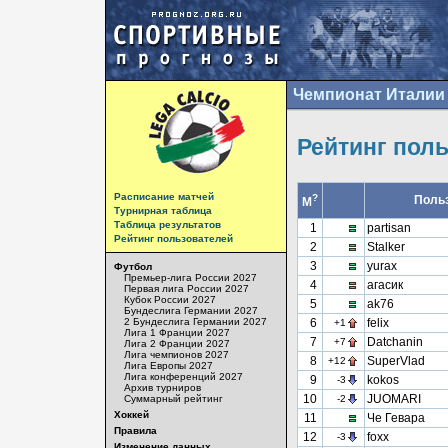
Чемпионат Италии 
Рейтинг пол
Расписание матчей
?
Поль
М
Турнирная таблица
Таблица результатов
1
partisan
Рейтинг пользователей
2
Stalker
3
yurax
Футбол
Премьер-лига России 2027
4
агасик
Первая лига России 2027
Кубок России 2027
5
ak76
Бундеслига Германии 2027
2 Бундеслига Германии 2027
6
felix
+1
Лига 1 Франции 2027
7
Datchanin
+7
Лига 2 Франции 2027
Лига чемпионов 2027
8
SuperVlad
+12
Лига Европы 2027
Лига конференций 2027
9
kokos
-3
Архив турниров
10
JUOMARI
Суммарный рейтинг
-2
Хоккей
11
Че Гевара
Правила
12
foxx
-3
Изменение данных