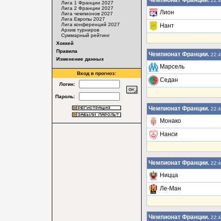
Чемпионат Франции.
22:
Лига 1 Франции 2027
Лига 2 Франции 2027
Лион
Лига чемпионов 2027
Лига Европы 2027
Лига конференций 2027
Нант
Архив турниров
Суммарный рейтинг
Хоккей
Правила
Чемпионат Франции.
22:
Изменение данных
Марсель
Вход в прогноз:
Седан
Логин:
Пароль:
Чемпионат Франции.
22:
Монако
Нанси
Чемпионат Франции.
22:
Ницца
Ле-Ман
Чемпионат Франции.
22: