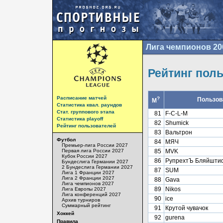
Лига чемпионов 20
Рейтинг пол
Расписание матчей
?
Пользов
М
Статистика квал. раундов
Стат. группового этапа
81
F-C-L-M
Статистика playoff
82
Shumick
Рейтинг пользователей
83
Вальтрон
Футбол
84
МЯЧ
Премьер-лига России 2027
Первая лига России 2027
85
MVK
Кубок России 2027
86
РупрехтЪ Бляйшти
Бундеслига Германии 2027
2 Бундеслига Германии 2027
87
SUM
Лига 1 Франции 2027
Лига 2 Франции 2027
88
Gava
Лига чемпионов 2027
89
Nikos
Лига Европы 2027
Лига конференций 2027
90
ice
Архив турниров
Суммарный рейтинг
91
Крутой чувачок
Хоккей
92
gurena
Правила