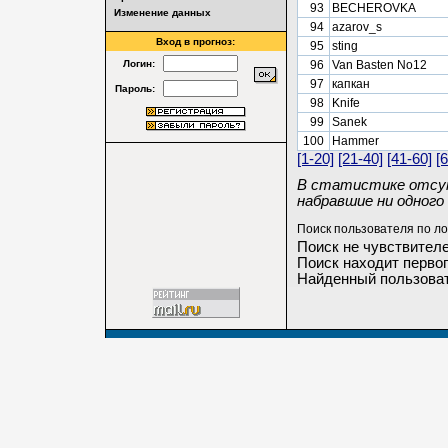
93
BECHEROVKA
Изменение данных
94
azarov_s
Вход в прогноз:
95
sting
Логин:
96
Van Basten No12
97
капкан
Пароль:
98
Knife
99
Sanek
100
Hammer
[1-20]
[21-40]
[41-60]
[
В статистике отсут
набравшие ни одного 
Поиск пользователя по ло
Поиск не чувствителе
Поиск находит первог
Найденный пользоват