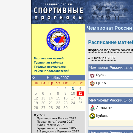
Чемпионат России 
Расписание матче
Формула подсчета очков да
«
3 ноября 2007
Расписание матчей
Турнирная таблица
Таблица результатов
Чемпионат России.
14:00
Рейтинг пользователей
Рубин
Ноябрь 2007
Пн
Вт
Ср
Чт
Пт
Сб
Вс
ЦСКА
1
2
3
4
5
6
7
8
9
10
11
12
13
14
15
16
17
18
Чемпионат России.
14:00
19
20
21
22
23
24
25
26
27
28
29
30
Локомотив
Футбол
Кубань
Премьер-лига России 2027
Первая лига России 2027
Кубок России 2027
Бундеслига Германии 2027
2 Бундеслига Германии 2027