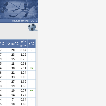
Пользователь: ГОСТЬ
о/
?
?
?
Очки
+
?
п
7
20
0.87
-
7
23
1.15
-
9
15
0.75
-
5
11
0.58
-
4
38
2.11
+5
8
21
1.24
-
2
33
2.06
-
4
27
1.69
-
3
19
1.36
-
4
10
0.77
+6
4
14
1.27
-
4
7
0.64
-
5
18
1.80
-