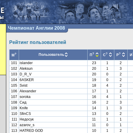
Чемпионат Англии 2008
Рейтинг пользователей
?
?
?
?
Пользователь
П
С
Р
И
М
101
islander
23
1
2
102
Aleksun
20
1
3
103
D_R_V
20
0
2
104
6ASKER
19
0
2
105
Svist
18
4
2
106
Alexander
17
1
2
7
107
soroka
16
4
1
108
Сид
16
2
3
109
Knife
14
1
3
110
SfinCS
13
0
2
111
Недосук
11
1
1
112
azarov_s
11
0
1
113
HATRED GOD
10
1
2