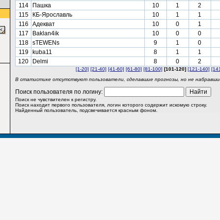
114
Пашка
10
1
2
115
КБ-Ярославль
10
1
1
116
Адекват
10
0
1
117
Baklan4ik
10
0
0
118
sTEWENs
9
1
0
119
kuba11
8
1
1
120
Delmi
8
0
2
[1-20]
[21-40]
[41-60]
[61-80]
[81-100]
[101-120]
[121-140]
[14
В статистике отсутствуют пользователи, сделавшие прогнозы, но не набравшие
Поиск пользователя по логину:
Поиск не чувствителен к регистру.
Поиск находит первого пользователя, логин которого содержит искомую строку.
Найденный пользователь, подсвечивается красным фоном.