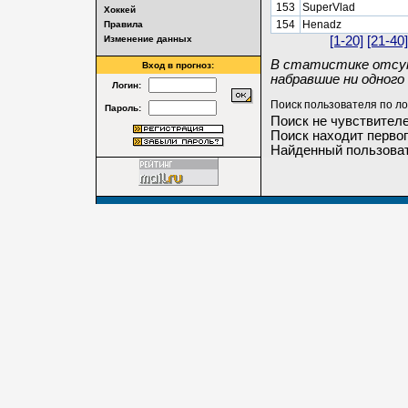
153
SuperVlad
Хоккей
154
Henadz
Правила
Изменение данных
[1-20]
[21-40]
В статистике отсут
Вход в прогноз:
набравшие ни одного 
Логин:
Поиск пользователя по ло
Пароль:
Поиск не чувствителе
Поиск находит первог
Найденный пользоват