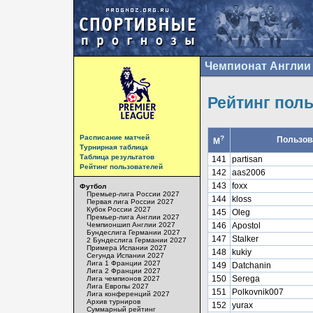
Чемпионат Англии 
Рейтинг пол
Расписание матчей
?
Пользов
М
Турнирная таблица
Таблица результатов
141
partisan
Рейтинг пользователей
142
aas2006
143
foxx
Футбол
Премьер-лига России 2027
144
kloss
Первая лига России 2027
Кубок России 2027
145
Oleg
Премьер-лига Англии 2027
Чемпионшип Англии 2027
146
Apostol
Бундеслига Германии 2027
147
Stalker
2 Бундеслига Германии 2027
Примера Испании 2027
148
kukiy
Сегунда Испании 2027
Лига 1 Франции 2027
149
Datchanin
Лига 2 Франции 2027
150
Serega
Лига чемпионов 2027
Лига Европы 2027
151
Polkovnik007
Лига конференций 2027
Архив турниров
152
yurax
Суммарный рейтинг