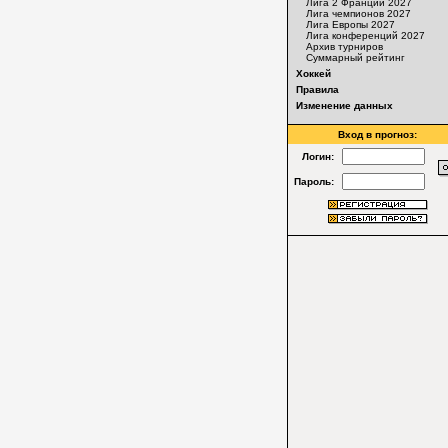
Лига 2 Франции 2027
Лига чемпионов 2027
Лига Европы 2027
Лига конференций 2027
Архив турниров
Суммарный рейтинг
Хоккей
Правила
Изменение данных
Вход в прогноз:
Логин:
Пароль: