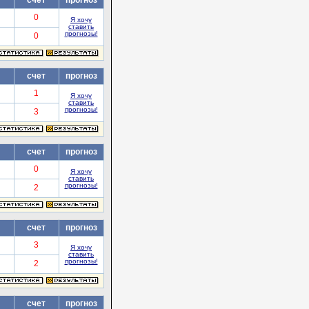
счет
прогноз
0
Я хочу
ставить
прогнозы!
0
счет
прогноз
1
Я хочу
ставить
прогнозы!
3
счет
прогноз
0
Я хочу
ставить
прогнозы!
2
счет
прогноз
3
Я хочу
ставить
прогнозы!
2
счет
прогноз