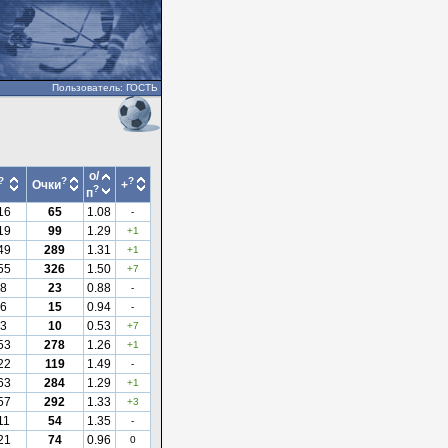
Пользователь: ГОСТЬ
о/
?
?
?
Очки
+
?
п
16
65
1.08
-
19
99
1.29
+1
49
289
1.31
+1
55
326
1.50
+7
8
23
0.88
-
6
15
0.94
-
3
10
0.53
+7
53
278
1.26
+1
22
119
1.49
-
63
284
1.29
+1
57
292
1.33
+3
11
54
1.35
-
21
74
0.96
0