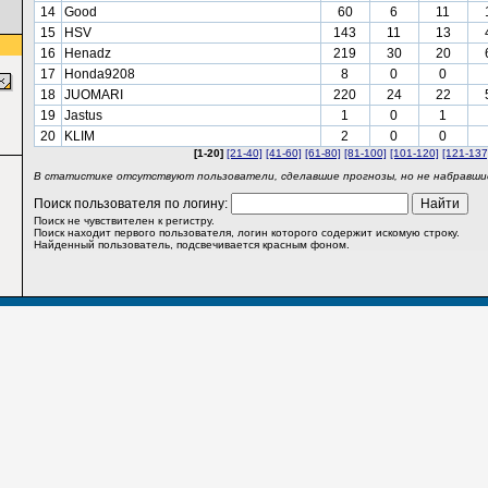
14
Good
60
6
11
15
HSV
143
11
13
16
Henadz
219
30
20
17
Honda9208
8
0
0
18
JUOMARI
220
24
22
19
Jastus
1
0
1
20
KLIM
2
0
0
[1-20]
[21-40]
[41-60]
[61-80]
[81-100]
[101-120]
[121-137
В статистике отсутствуют пользователи, сделавшие прогнозы, но не набравшие
Поиск пользователя по логину:
Поиск не чувствителен к регистру.
Поиск находит первого пользователя, логин которого содержит искомую строку.
Найденный пользователь, подсвечивается красным фоном.