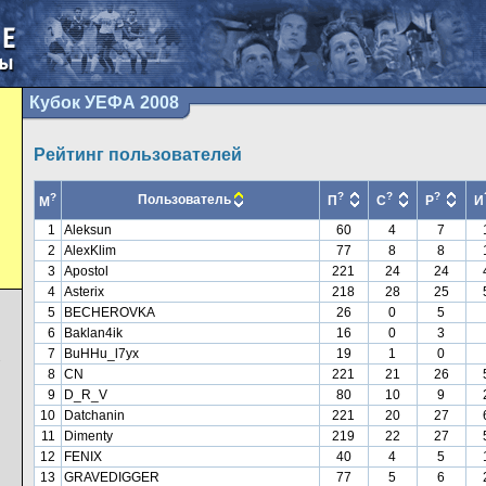
Кубок УЕФА 2008
Рейтинг пользователей
?
?
?
?
Пользователь
П
С
Р
И
М
1
Aleksun
60
4
7
2
AlexKlim
77
8
8
3
Apostol
221
24
24
4
Asterix
218
28
25
5
BECHEROVKA
26
0
5
6
Baklan4ik
16
0
3
7
BuHHu_l7yx
19
1
0
7
8
CN
221
21
26
9
D_R_V
80
10
9
10
Datchanin
221
20
27
11
Dimenty
219
22
27
12
FENIX
40
4
5
13
GRAVEDIGGER
77
5
6