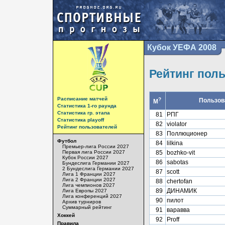
Кубок УЕФА 2008
Рейтинг пол
Расписание матчей
?
Пользов
М
Статистика 1-го раунда
Статистика гр. этапа
81
РПГ
Статистика playoff
82
violator
Рейтинг пользователей
83
Поллюционер
Футбол
84
lilkina
Премьер-лига России 2027
Первая лига России 2027
85
bozhko-vit
Кубок России 2027
86
sabotas
Бундеслига Германии 2027
2 Бундеслига Германии 2027
87
scott
Лига 1 Франции 2027
Лига 2 Франции 2027
88
chertofan
Лига чемпионов 2027
89
ДИНАМИК
Лига Европы 2027
Лига конференций 2027
90
пилот
Архив турниров
Суммарный рейтинг
91
варавва
Хоккей
92
Proff
Правила