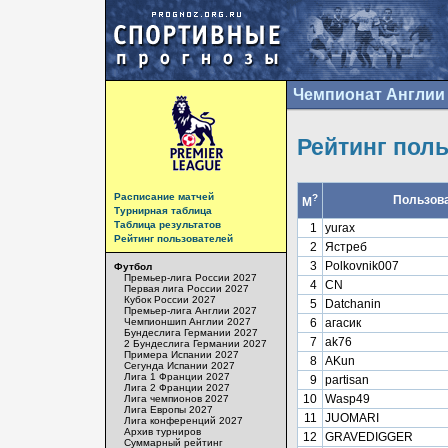
Чемпионат Англии 
Рейтинг пол
Расписание матчей
?
Пользов
М
Турнирная таблица
Таблица результатов
1
yurax
Рейтинг пользователей
2
Ястреб
3
Polkovnik007
Футбол
Премьер-лига России 2027
4
CN
Первая лига России 2027
Кубок России 2027
5
Datchanin
Премьер-лига Англии 2027
Чемпионшип Англии 2027
6
агасик
Бундеслига Германии 2027
7
ak76
2 Бундеслига Германии 2027
Примера Испании 2027
8
AKun
Сегунда Испании 2027
Лига 1 Франции 2027
9
partisan
Лига 2 Франции 2027
10
Wasp49
Лига чемпионов 2027
Лига Европы 2027
11
JUOMARI
Лига конференций 2027
Архив турниров
12
GRAVEDIGGER
Суммарный рейтинг