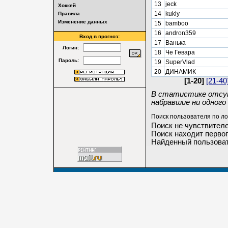
13
jeck
Хоккей
14
kukiy
Правила
Изменение данных
15
bamboo
16
andron359
Вход в прогноз:
17
Ванька
Логин:
18
Че Гевара
Пароль:
19
SuperVlad
20
ДИНАМИК
[1-20]
[21-40
В статистике отсут
набравшие ни одного 
Поиск пользователя по ло
Поиск не чувствителе
Поиск находит первог
Найденный пользоват